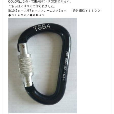
COLORは２色・TSBA刻印・ROCKできます。
こちらはアメリカで作られました。
縦10.5ｃｍ／横7ｃｍ／フレーム太さ1ｃｍ （通常価格￥３３００）
◆ＢＬＡＣＫ／◆ＧＲＡＹ