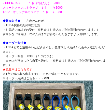
ZIPPER-TAB １個（2個入り） \700
スマートフォンストラップ １本 ￥1000
TSBA オリジナルカラビナ １個 ￥1980
◆販売方法◆
在庫があれば、
・TSBA事業の受付時に販売
・お電話／mailでの受付（※料金はお振込み／別途送料がかかります。）
在庫がない場合は、次の入荷までお待ちいただきますようお願いします。
◆オーダー方法◆
・TSBAまでご連絡をいただきますと、色見本よりお好きな色をお選びいただ
きます。
オーダー料金 ￥300（１つにつき）
出来上がりましたら自宅へ送付。（※料金はお振込み／別途送料がかかりま
す。）
★色見本はこちらです↓
※1色で編む事も出来ますし、２色で編むこともできます。
※オーダー用紙はこちら＞＞＞
PDF